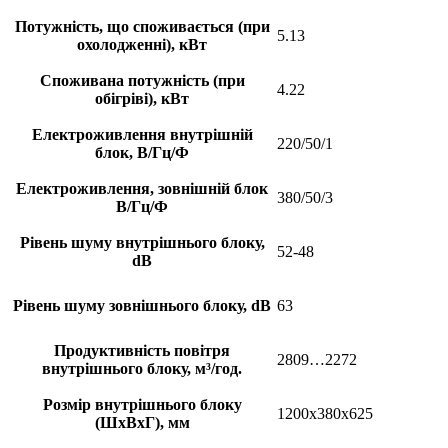
Потужність, що споживається (при
5.13
охолодженні), кВт
Споживана потужність (при
4.22
обігріві), кВт
Електроживлення внутрішній
220/50/1
блок, В/Гц/Ф
Електроживлення, зовнішній блок
380/50/3
В/Гц/Ф
Рівень шуму внутрішнього блоку,
52-48
dB
Рівень шуму зовнішнього блоку, dB
63
Продуктивність повітря
2809…2272
внутрішнього блоку, м³/год.
Розмір внутрішнього блоку
1200x380x625
(ШхВхГ), мм