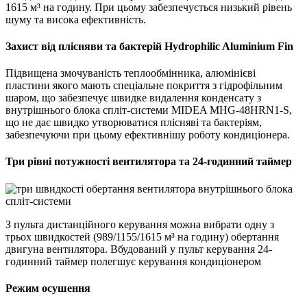
1615
м³
на годину. При цьому забезпечується низький рівень
шуму та висока ефективність.
Захист від плісняви та бактерій Hydrophilic Aluminium Fin
Підвищена змочуваність теплообмінника, алюмінієві
пластини якого мають спеціальне покриття з гідрофільним
шаром, що забезпечує швидке видалення конденсату з
внутрішнього блока спліт-системи MIDEA MHG-48HRN1-S,
що не дає швидко утворюватися плісняві та бактеріям,
забезпечуючи при цьому ефективнішу роботу кондиціонера.
Три рівні потужності вентилятора та 24-годинний таймер
З пульта дистанційного керування можна вибрати одну з
трьох швидкостей (989/1155/1615
м³
на годину) обертання
двигуна вентилятора. Вбудований у пульт керування 24-
годинний таймер полегшує керування кондиціонером
Режим осушення