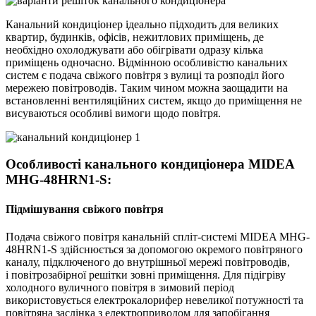
Канальний кондиціонер ідеально підходить для великих
квартир, будинків, офісів, нежитлових приміщень, де
необхідно охолоджувати або обігрівати одразу кілька
приміщень одночасно. Відмінною особливістю канальних
систем є подача свіжого повітря з вулиці та розподіл його
мережею повітроводів. Таким чином можна заощадити на
встановленні вентиляційних систем, якщо до приміщення не
висуваються особливі вимоги щодо повітря.
Особливості канального кондиціонера MIDEA
MHG-48HRN1-S:
Підмішування свіжого повітря
Подача свіжого повітря канальній спліт-системі MIDEA MHG-
48HRN1-S здійснюється за допомогою окремого повітряного
каналу, підключеного до внутрішньої мережі повітроводів,
і повітрозабірної решітки зовні приміщення. Для підігріву
холодного вуличного повітря в зимовий період
використовується електрокалорифер невеликої потужності та
повітряна заслінка з електроприводом для запобігання