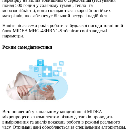
перевірку на вплив зовнішнього середовища (тестування
понад 500 годин у соляному тумані, тепло- та
морозостійкість), вони складаються з корозійностійких
матеріалів, що забезпечує більший ресурс і надійність.
Навіть після семи років роботи за будь-якої погоди зовнішній
блок MIDEA MHG-48HRN1-S зберігає свої заводські
параметри.
Режим самодіагностики
Встановлений у канальному кондиціонері MIDEA
мікропроцесор з комплектом різних датчиків проводить
вимірювання та аналіз показань роботи в режимі реального
часу. Отримані дані обробляються за спеціальним алгоритмом,