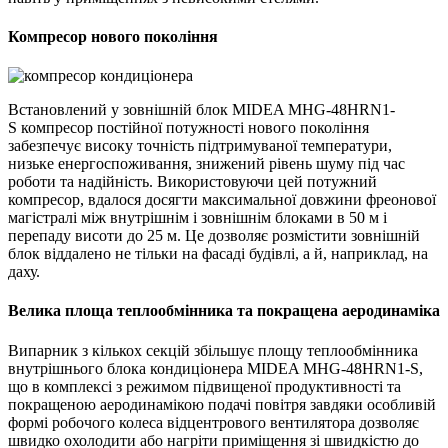
Компресор
нового покоління
Встановлений у зовнішній блок MIDEA MHG-48HRN1-
S
компресор постійної потужності нового покоління
забезпечує високу точність підтримуваної температури,
низьке енергоспоживання, знижений рівень шуму під час
роботи та надійність. Використовуючи цей потужний
компресор, вдалося досягти максимальної довжини фреонової
магістралі між внутрішнім і зовнішнім блоками в 50 м і
перепаду висоти до 25 м. Це дозволяє розмістити зовнішній
блок віддалено не тільки на фасаді будівлі, а й, наприклад, на
даху.
Велика площа теплообмінника та покращена аеродинаміка
Випарник з кількох секцій з
більшує площу теплообмінника
внутрішнього блока кондиціонера MIDEA MHG-48HRN1-S,
що в комплексі з режимом підвищеної продуктивності та
покращеною аеродинамікою подачі повітря завдяки особливій
формі робочого колеса відцентрового вентилятора дозволяє
швидко охолодити або нагріти приміщення зі швидкістю до