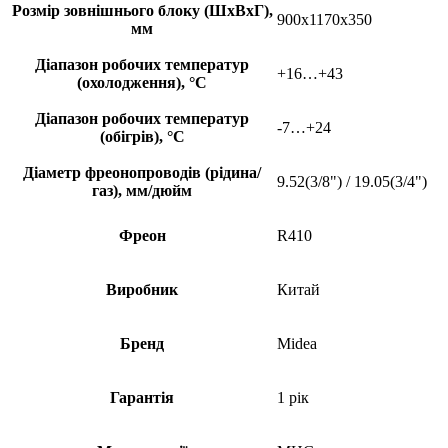
Розмір зовнішнього блоку (ШхВхГ),
900x1170x350
мм
Діапазон робочих температур
+16…+43
(охолодження), °С
Діапазон робочих температур
-7…+24
(обігрів), °С
Діаметр фреонопроводів (рідина/
9.52(3/8") / 19.05(3/4")
газ), мм/дюйм
Фреон
R410
Виробник
Китай
Бренд
Midea
Гарантія
1 рік