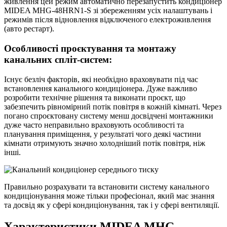
живлення ц
ей режим автоматично перезапустить кондиціонер
MIDEA MHG-48HRN1-S
зі збереженням усіх налаштувань і
режимів після відновлення відключеного електроживлення
(авто рестарт).
Особливості проєктування та монтажу
канальних спліт-систем:
Існує безліч факторів, які необхідно враховувати під час
встановлення канального кондиціонера. Дуже важливо
розробити технічне рішення та виконати проєкт, що
забезпечить рівномірний потік повітря в кожній кімнаті. Через
погано спроєктовану систему менш досвідчені монтажники
дуже часто неправильно враховують особливості та
планування приміщення, у результаті чого деякі частини
кімнати отримують значно холодніший потік повітря, ніж
інші.
Правильно розрахувати та встановити систему канального
кондиціонування може тільки професіонал, який має знання
та досвід як у сфері кондиціонування, так і у сфері вентиляції.
Характеристики MIDEA MHG-