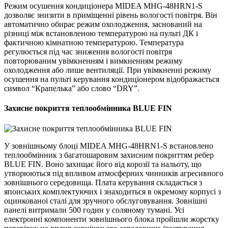
Режим осушення кондиціонера MIDEA MHG-48HRN1-S
дозволяє знизити в приміщенні рівень вологості повітря. Він
автоматично обирає режим охолодження, заснований на
різниці між встановленою температурою на пульті ДК і
фактичною кімнатною температурою. Температура
регулюється під час зниження вологості повітря
повторюваним увімкненням і вимкненням режиму
охолодження або лише вентиляції. При увімкненні режиму
осушення на пульті керування кондиціонером відображається
символ “Крапелька” або слово “DRY”.
Захисне покриття теплообмінника BLUE FIN
У зовнішньому блоці MIDEA MHG-48HRN1-S
встановлено
теплообмінник з багатошаровим захисним покриттям ребер
BLUE FIN. Воно захищає його від корозії та нальоту, що
утворюються під впливом атмосферних чинників агресивного
зовнішнього середовища. Плата керування складається з
японських комплектуючих і знаходиться в окремому корпусі з
оцинкованої сталі для зручного обслуговування. Зовнішні
панелі витримали 500 годин у соляному тумані. Усі
електронні компоненти зовнішнього блока пройшли жорстку