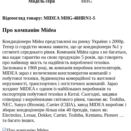
Модель серії
MHG
Відеоогляд товару: MIDEA MHG-48HRN1-S
Про компанію Midea
Кондиціонери Midea представлені на ринку України з 2000р.
Тепер із гордістю можна заявити, що це кондиціонери №1 у
сегменті середнього рівня. Компанія Midea одна з не багатьох,
яка надає гарантію на свою продукцію 5 років, що говорить
про найвищу якість та надійність виробленої техніки.
Заснована в 1968 році, як компанія виробник вентиляторів,
MIDEA зараз є величезним конгломератом компаній з
побутової техніки, будівництва комерційної та житлової
нерухомості, транспортних і логістичних компаній. Зараз
холдинг MIDEA є одним із найбільших виробників та
експортерів побутової техніки в Китаї. Сьогодні, завдяки
співпраці з виробниками світового рівня, такими як: Toshiba,
NEC, Sanyo (Японія), Carrier (США), завод MIDEA виробляє і
збирає кондиціонери більш ніж 40 брендів, таких як:
Electrolux, Lessar, Dekker, Carrier, Toshiba, Kentatsu, Pioneer …
та багато інших.