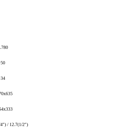
…780
+50
+34
70x635
54x333
4″) / 12.7(1/2″)