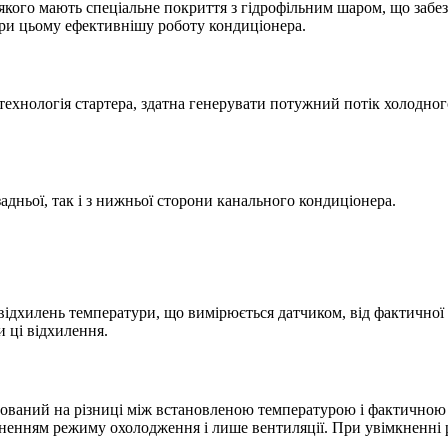
якого мають спеціальне покриття з гідрофільним шаром, що забе
при цьому ефективнішу роботу кондиціонера.
ехнологія стартера, здатна генерувати потужний потік холодного
задньої, так і з нижньої сторони канального кондиціонера.
ідхилень температури, що вимірюється датчиком, від фактичної т
 ці відхилення.
ваний на різниці між встановленою температурою і фактичною 
ненням режиму охолодження і лише вентиляції. При увімкненні 