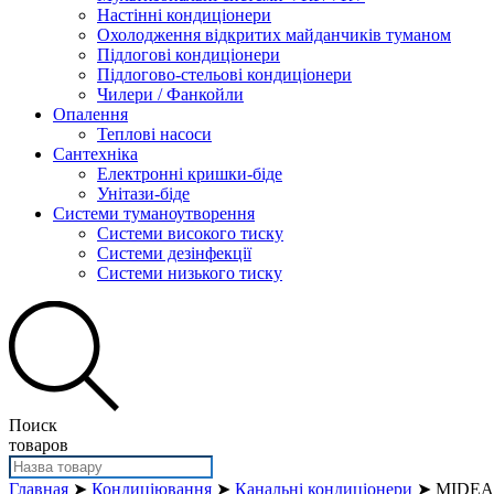
Настінні кондиціонери
Охолодження відкритих майданчиків туманом
Підлогові кондиціонери
Підлогово-стельові кондиціонери
Чилери / Фанкойли
Опалення
Теплові насоси
Сантехніка
Електронні кришки-біде
Унітази-біде
Системи туманоутворення
Системи високого тиску
Системи дезінфекції
Системи низького тиску
Поиск
товаров
Главная
➤
Кондиціювання
➤
Канальні кондиціонери
➤ MIDEA