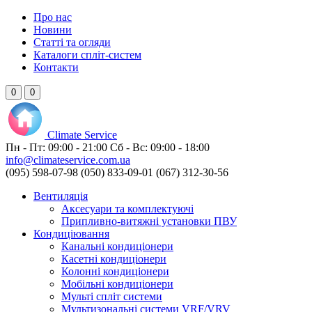
Про нас
Новини
Статті та огляди
Каталоги спліт-систем
Контакти
0
0
Climate
Service
Пн - Пт:
09:00 - 21:00
Сб - Вс:
09:00 - 18:00
info@climateservice.com.ua
(095) 598-07-98
(050) 833-09-01
(067) 312-30-56
Вентиляція
Аксесуари та комплектуючі
Припливно-витяжні установки ПВУ
Кондиціювання
Канальні кондиціонери
Касетні кондиціонери
Колонні кондиціонери
Мобільні кондиціонери
Мульті спліт системи
Мультизональні системи VRF/VRV