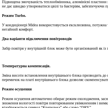
Підвищена змочуваність теплообмінника, алюмінієві пластини 
не дає швидко утворюватися цвілі та бактеріям, забезпечуючи 
Режим Turbo.
У кондиціонері Midea використовується ексклюзивна, потужна т
негайний комфорт.
Два варіанти підключення повітроводів
Забір повітря у внутрішній блок може бути організований як із 
Температурна компенсація.
Зміна висоти встановлення внутрішнього блока призводить до в
перемичок на платі внутрішнього блока дозволяє скомпенсувати
Режим осушення
Режим осушення автоматично обирає режим охолодження, засно
зниження вологості повітря повторюваним увімкненням і вимк
відображається символ “Крапелька” або слово “DRY”