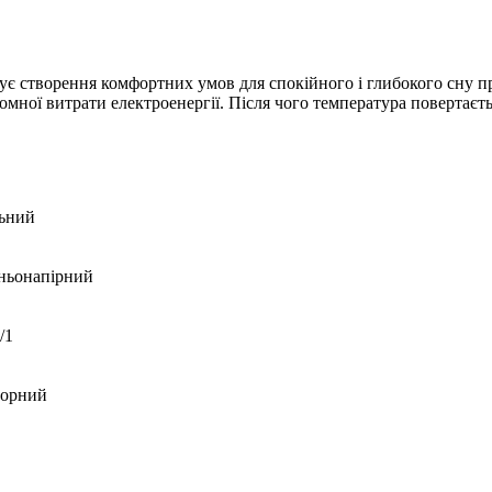
чує створення комфортних умов для спокійного і глибокого сну 
омної витрати електроенергії. Після чого температура повертаєть
ьний
ньонапірний
/1
торний