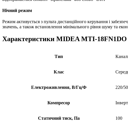
Нічний режим
Режим активується з пульта дистанційного керування і забезпе
значень, а також встановлення мінімального рівня шуму та екон
Характеристики MIDEA MTI-18FN1DO
Тип
Канал
Клас
Серед
Електроживлення, В/Гц/Ф
220/50
Компресор
Інвер
Статичний тиск, Па
100