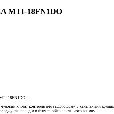
EA MTI-18FN1DO
A MTI-18FN1DO.
 чудовий клімат-контроль для вашого дому. З канальними кондиц
холоджуючи ваш дім влітку та обігріваючи його взимку.