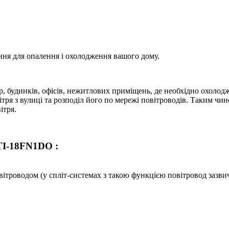
ння для опалення і охолодження вашого дому.
, будинків, офісів, нежитлових приміщень, де необхідно охолодж
тря з вулиці та розподіл його по мережі повітроводів. Таким ч
ітря.
TI-18FN1DO :
ітроводом (у спліт-системах з такою функцією повітровод зазвич