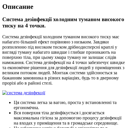
Описание
Система дезінфекції холодним туманом високого
тиску на 4 точки.
Система дезінфекції холодним туманом високого тиску має
набагато більший ефект порівняно з низьким. Завдяки
розпиленню під високим тиском дрібнодисперсні краплі у
вигляді туману набагато швидше і глибше проникають на
поверхню тіла, при цьому хмара туману не залишає слідів
намокання. Система дезінфекції на 4 точки забезпечує швидке
та економічне рішення для дезінфекції людей у приміщеннях з
великим потоком людей. Монтаж системи здійснюється за
бажанням замовника в різних варіаціях, будь то в дверному
прорізі або в районі стелі.
Ця система легка за вагою, проста у встановленні та
ергономічна.
Вся поверхня тіла дезінфікується і досягається
максимальна гігієна за допомогою процесу дезінфекції
на входах у приміщення та в громадське середовище.