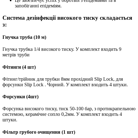
Це забезпечує успіх у боротьбі з епідеміями та в
запобіганні епідеміям.
Система дезінфекції високого тиску складається
з:
Гнучка труба (10 м)
Гнучка трубка 1/4 високого тиску. У комплект входить 9
метрів труби
Фітинги (4 шт)
Фітинг/трійник для трубки 8мм прохідний Slip Lock, для
форсунки Slip Lock . Чорний. У комплект входить 4 штуки.
Форсунки (4шт)
Форсунка високого тиску, тиск 50-100 бар, з протикрапельною
системою, керамічне сопло 0,2мм. У комплект входить 4
штуки.
Фільтр грубого очищення (1 шт)