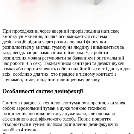
При проходженні через дверний проріз людина натискає
кнопку увімкнення, після чого вмикається система
дезінфекції: рідина через розпилювальні форсунки
розпилюється у вигляді туману на людину і вимикається за
заздалегідь запрограмованим таймером. Час роботи
розпилення можна регулювати за бажанням ( оптимальний
час роботи 4-5 сек). Таким чином санітарні та дезактивуючі
рамки або ворота являють собою надійний захист і доступ для
всіх, особливо для тих, хто працює в тісному контакті з
групами і, отже, підданий підвищеному ризику.
Особливості систем дезінфекції
Система працює за технологією туманоутворення, яка являє
собою аерозольний туман з дуже тонкою технікою
розпилення, що використовує дуже мало, але однаково
ефективного дезінфікуючого засобу. Повне покриття
створюється в тунелі шляхом розпилення дезінфікуючих
засобів з 4 точок.