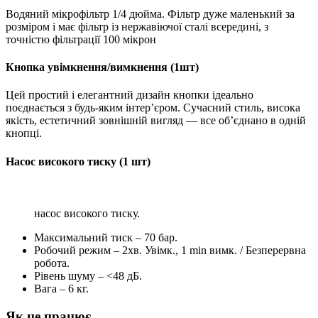
Водяний мікрофільтр 1/4 дюйма. Фільтр дуже маленький за
розміром і має фільтр із нержавіючої сталі всередині, з
точністю фільтрації 100 мікрон
Кнопка увімкнення/вимкнення (1шт)
Цей простий і елегантний дизайн кнопки ідеально
поєднається з будь-яким інтер’єром. Сучасний стиль, висока
якість, естетичний зовнішній вигляд — все об’єднано в одній
кнопці.
Насос високого тиску (1 шт)
насос високого тиску.
Максимальний тиск – 70 бар.
Робочий режим – 2хв. Увімк., 1 min вимк. / Безперервна
робота.
Рівень шуму – <48 дБ.
Вага – 6 кг.
Як це працює