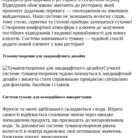
Відвідувачі обов’язково завітають до ресторану, який
пропонує додаткову перевагу — охолодження на зовнішніх
майданчиках. Наші системи не залишають вологих слідів,
тому столи, серветки та столові прибори залишаться сухими!
Створення комфортної атмосфери є ключем до залучення
постійних відвідувачів і видимої привабливості для нових
клієнтів. Система зовнішнього туману — чудовий спосіб
додати новий елемент у ваш ресторан!
Туманоутворення для ландшафтного дизайну
Сучасні
системи туманоутворення чудово впишуться в ландшафтний
дизайн і зможуть стати справжньою прикрасою спеціально
для фонтанів, басейнів і ставків.
Системи туману для комерційного використання
Фрукти та овочі здебільшого складаються з води. Втрата
свіжості відбувається головним чином через швидке
зневоднення продукту, що призводить до випаровування
води. За допомогою системи туманоутворення рівень
вологості в повітрі відновлює свої оптимальні значення,
блокуючи процес зневоднення.