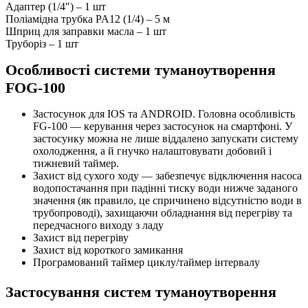
Адаптер (1/4″) – 1 шт
Поліамідна трубка PA12 (1/4) – 5 м
Шприц для заправки масла – 1 шт
Труборіз – 1 шт
Особливості системи туманоутворення
FOG-100
Застосунок для IOS та ANDROID. Головна особливість
FG-100 — керування через застосунок на смартфоні. У
застосунку можна не лише віддалено запускати систему
охолодження, а й гнучко налаштовувати добовий і
тижневий таймер.
Захист від сухого ходу — забезпечує відключення насоса
водопостачання при падінні тиску води нижче заданого
значення (як правило, це спричинено відсутністю води в
трубопроводі), захищаючи обладнання від перегріву та
передчасного виходу з ладу
Захист від перегріву
Захист від короткого замикання
Програмований таймер циклу/таймер інтервалу
Застосування систем туманоутворення