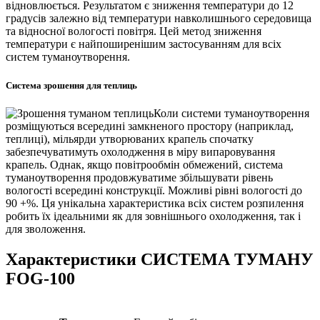
відновлюється. Результатом є зниження температури до 12
градусів залежно від температури навколишнього середовища
та відносної вологості повітря. Цей метод зниження
температури є найпоширенішим застосуванням для всіх
систем туманоутворення.
Система зрошення для теплиць
Коли системи туманоутворення
розміщуються всередині замкненого простору (наприклад,
теплиці), мільярди утворюваних крапель спочатку
забезпечуватимуть охолодження в міру випаровування
крапель. Однак, якщо повітрообмін обмежений, система
туманоутворення продовжуватиме збільшувати рівень
вологості всередині конструкції. Можливі рівні вологості до
90 +%. Ця унікальна характеристика всіх систем розпилення
робить їх ідеальними як для зовнішнього охолодження, так і
для зволоження.
Характеристики СИСТЕМА ТУМАНУ
FOG-100