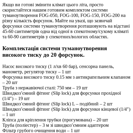
Якщо ви готові змінити клімат цього літа, просто
скористайтеся нашим готовим комплектом системи
туманоутворення FOG-050, FOG-100, FOG-150, FOG-200 на
різну кількість форсунок. Майте на увазі, що зазвичай
форсунки системи туманоутворення розташовують на відстані
45-60 сантиметрів одна від одної в спекотному/сухому кліматі
та 60-90 сантиметрів у спекотних/вологих областях.
Комплектація системи туманоутворення
високого тиску до 20 форсунок.
Насос високого тиску (1 л/хв 60 бар), сенсорна панель,
манометр, регулятор тиску – 1 шт
Форсунка високого тиску 0.15 мм з антикрапельним клапаном
– 20 шт
Труба з нержавіючої сталі: 750 мм – 19 шт
Швидкоз’ємний фітинг (Slip lock) для форсунки прохідної
(1/4″) – 19 шт
Швидкоз’ємний фітинг (Slip lock) L – подібний – 2 шт
Швидкоз’ємний фітинг (Slip lock) для форсунки кінцевої (1/4″)
– 1 шт
Кліпса для кріплення трубки (прогумована) – 20 шт
Труба (поліестер) – 3 м зі швидкоз’ємним адаптером
Фільтр грубого очищення води – 1 шт