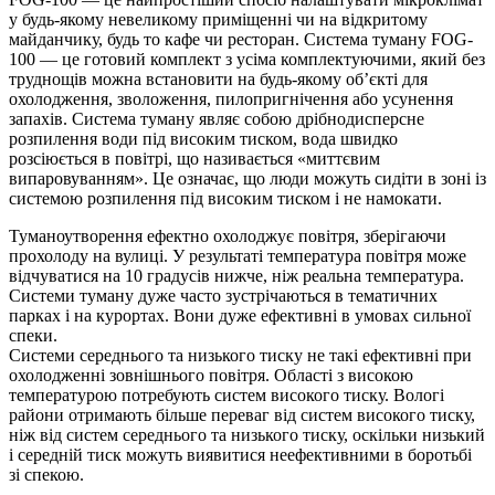
у будь-якому невеликому приміщенні чи на відкритому
майданчику, будь то кафе чи ресторан. Система туману FOG-
100 — це готовий комплект з усіма комплектуючими, який без
труднощів можна встановити на будь-якому об’єкті для
охолодження, зволоження, пилопригнічення або усунення
запахів. Система туману являє собою дрібнодисперсне
розпилення води під високим тиском, вода швидко
розсіюється в повітрі, що називається «миттєвим
випаровуванням». Це означає, що люди можуть сидіти в зоні із
системою розпилення під високим тиском і не намокати.
Туманоутворення ефектно охолоджує повітря, зберігаючи
прохолоду на вулиці. У результаті температура повітря може
відчуватися на 10 градусів нижче, ніж реальна температура.
Системи туману дуже часто зустрічаються в тематичних
парках і на курортах. Вони дуже ефективні в умовах сильної
спеки.
Системи середнього та низького тиску не такі ефективні при
охолодженні зовнішнього повітря. Області з високою
температурою потребують систем високого тиску. Вологі
райони отримають більше переваг від систем високого тиску,
ніж від систем середнього та низького тиску, оскільки низький
і середній тиск можуть виявитися неефективними в боротьбі
зі спекою.