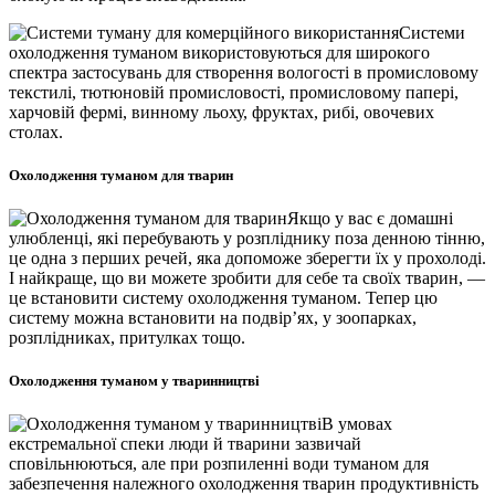
Системи
охолодження туманом використовуються для широкого
спектра застосувань для створення вологості в промисловому
текстилі, тютюновій промисловості, промисловому папері,
харчовій фермі, винному льоху, фруктах, рибі, овочевих
столах.
Охолодження туманом для тварин
Якщо у вас є домашні
улюбленці, які перебувають у розпліднику поза денною тінню,
це одна з перших речей, яка допоможе зберегти їх у прохолоді.
І найкраще, що ви можете зробити для себе та своїх тварин, —
це встановити систему охолодження туманом. Тепер цю
систему можна встановити на подвір’ях, у зоопарках,
розплідниках, притулках тощо.
Охолодження туманом у тваринництві
В умовах
екстремальної спеки люди й тварини зазвичай
сповільнюються, але при розпиленні води туманом для
забезпечення належного охолодження тварин продуктивність