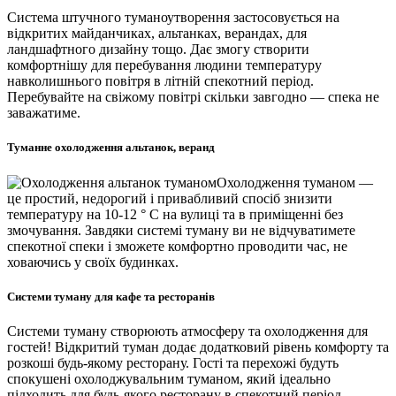
Система штучного туманоутворення застосовується на
відкритих майданчиках, альтанках, верандах, для
ландшафтного дизайну тощо. Дає змогу створити
комфортнішу для перебування людини температуру
навколишнього повітря в літній спекотний період.
Перебувайте на свіжому повітрі скільки завгодно — спека не
заважатиме.
Туманне охолодження альтанок, веранд
Охолодження туманом —
це простий, недорогий і привабливий спосіб знизити
температуру на 10-12 ° C на вулиці та в приміщенні без
змочування. Завдяки системі туману ви не відчуватимете
спекотної спеки і зможете комфортно проводити час, не
ховаючись у своїх будинках.
Системи туману для кафе та ресторанів
Системи туману створюють атмосферу та охолодження для
гостей! Відкритий туман додає додатковий рівень комфорту та
розкоші будь-якому ресторану. Гості та перехожі будуть
спокушені охолоджувальним туманом, який ідеально
підходить для будь-якого ресторану в спекотний період.