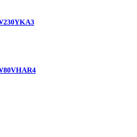
W230YKA3
W80VHAR4