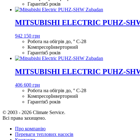
Гарантія
5 років
MITSUBISHI ELECTRIC PUHZ-SH
942 150 грн
Робота на обігрів до, ° С
-28
Компресор
Інверторний
Гарантія
5 років
MITSUBISHI ELECTRIC PUHZ-SH
406 600 грн
Робота на обігрів до, ° С
-28
Компресор
Інверторний
Гарантія
5 років
© 2003 - 2026 Climate Service.
Всі права захищено.
Про компанію
Переваги теплових насосів
Контакти