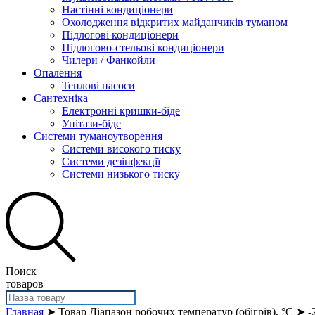
Настінні кондиціонери
Охолодження відкритих майданчиків туманом
Підлогові кондиціонери
Підлогово-стельові кондиціонери
Чилери / Фанкойли
Опалення
Теплові насоси
Сантехніка
Електронні кришки-біде
Унітази-біде
Системи туманоутворення
Системи високого тиску
Системи дезінфекції
Системи низького тиску
Поиск
товаров
Главная
➤ Товар Діапазон робочих температур (обігрів), °С ➤ -2