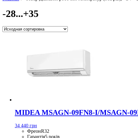
-28...+35
MIDEA MSAGN-09FN8-I/MSAGN-09
34 440 грн
Фреон
R32
Гарантія
5 років