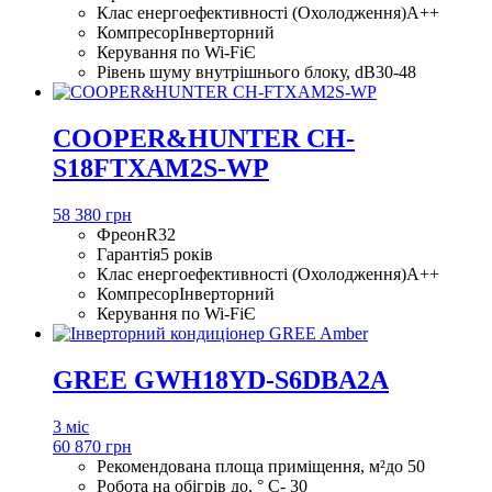
Клас енергоефективності (Охолодження)
A++
Компресор
Інверторний
Керування по Wi-Fi
Є
Рівень шуму внутрішнього блоку, dB
30-48
COOPER&HUNTER CH-
S18FTXAM2S-WP
58 380 грн
Фреон
R32
Гарантія
5 років
Клас енергоефективності (Охолодження)
A++
Компресор
Інверторний
Керування по Wi-Fi
Є
GREE GWH18YD-S6DBA2A
3 міс
60 870 грн
Рекомендована площа приміщення, м²
до 50
Робота на обігрів до, ° С
- 30