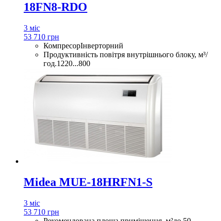
18FN8-RDO
3 міс
53 710 грн
Компресор
Інверторний
Продуктивність повітря внутрішнього блоку, м³/
год.
1220...800
Midea MUE-18HRFN1-S
3 міс
53 710 грн
Рекомендована площа приміщення, м²
до 50