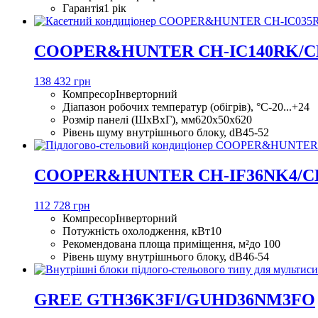
Гарантія
1 рік
COOPER&HUNTER CH-IC140RK/C
138 432 грн
Компресор
Інверторний
Діапазон робочих температур (обігрів), °С
-20...+24
Розмір панелі (ШхВхГ), мм
620х50х620
Рівень шуму внутрішнього блоку, dB
45-52
COOPER&HUNTER CH-IF36NK4/C
112 728 грн
Компресор
Інверторний
Потужність охолодження, кВт
10
Рекомендована площа приміщення, м²
до 100
Рівень шуму внутрішнього блоку, dB
46-54
GREE GTH36K3FI/GUHD36NM3FO