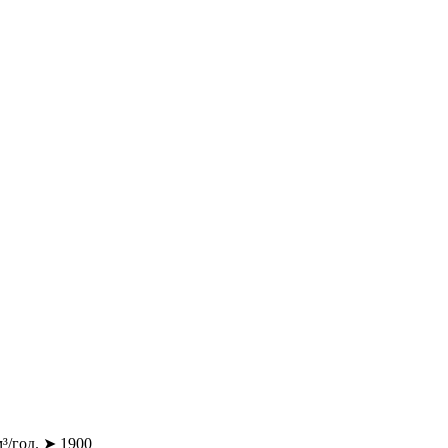
³/год. ➤ 1900