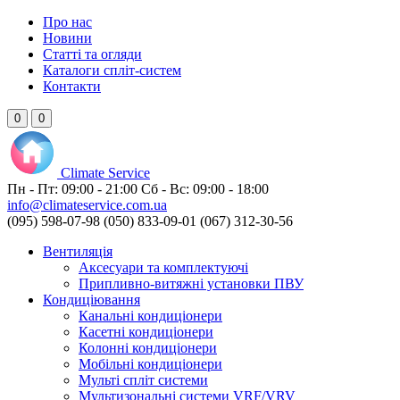
Про нас
Новини
Статті та огляди
Каталоги спліт-систем
Контакти
0
0
Climate
Service
Пн - Пт:
09:00 - 21:00
Сб - Вс:
09:00 - 18:00
info@climateservice.com.ua
(095) 598-07-98
(050) 833-09-01
(067) 312-30-56
Вентиляція
Аксесуари та комплектуючі
Припливно-витяжні установки ПВУ
Кондиціювання
Канальні кондиціонери
Касетні кондиціонери
Колонні кондиціонери
Мобільні кондиціонери
Мульті спліт системи
Мультизональні системи VRF/VRV