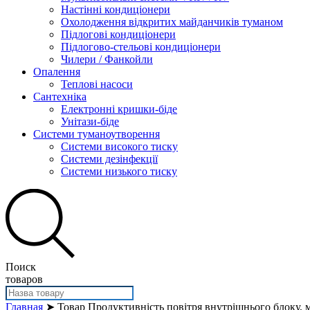
Настінні кондиціонери
Охолодження відкритих майданчиків туманом
Підлогові кондиціонери
Підлогово-стельові кондиціонери
Чилери / Фанкойли
Опалення
Теплові насоси
Сантехніка
Електронні кришки-біде
Унітази-біде
Системи туманоутворення
Системи високого тиску
Системи дезінфекції
Системи низького тиску
Поиск
товаров
Главная
➤ Товар Продуктивність повітря внутрішнього блоку, м