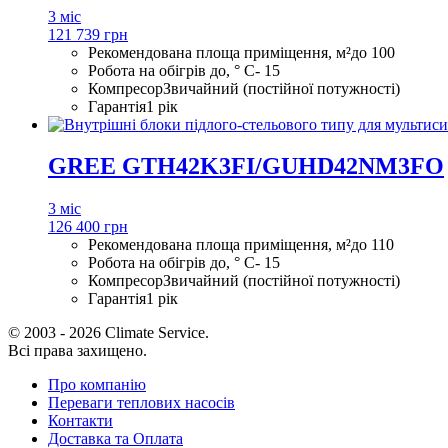
3 міс
121 739 грн
Рекомендована площа приміщення, м²
до 100
Робота на обігрів до, ° С
- 15
Компресор
Звичайний (постійної потужності)
Гарантія
1 рік
GREE GTH42K3FI/GUHD42NM3FO
3 міс
126 400 грн
Рекомендована площа приміщення, м²
до 110
Робота на обігрів до, ° С
- 15
Компресор
Звичайний (постійної потужності)
Гарантія
1 рік
© 2003 - 2026 Climate Service.
Всі права захищено.
Про компанію
Переваги теплових насосів
Контакти
Доставка та Оплата