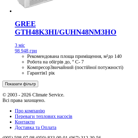
GREE
GTH48K3HI/GUHN48NM3HO
3 міс
98 948 грн
Рекомендована площа приміщення, м²
до 140
Робота на обігрів до, ° С
- 7
Компресор
Звичайний (постійної потужності)
Гарантія
1 рік
Показати фільтр
© 2003 - 2026 Climate Service.
Всі права захищено.
Про компанію
Переваги теплових насосів
Контакти
Доставка та Оплата
(095) 598-07-98
(050) 833-09-01
(067) 312-30-56