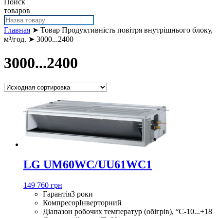
Поиск
товаров
Главная
➤ Товар Продуктивність повітря внутрішнього блоку,
м³/год. ➤ 3000...2400
3000...2400
LG UM60WC/UU61WC1
149 760 грн
Гарантія
3 роки
Компресор
Інверторний
Діапазон робочих температур (обігрів), °С
-10...+18