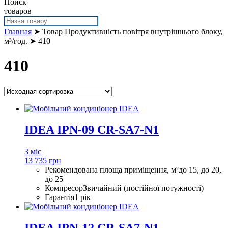
Поиск
товаров
Главная
➤ Товар Продуктивність повітря внутрішнього блоку,
м³/год. ➤ 410
410
IDEA IPN-09 CR-SA7-N1
3 міс
13 735 грн
Рекомендована площа приміщення, м²
до 15, до 20,
до 25
Компресор
Звичайний (постійної потужності)
Гарантія
1 рік