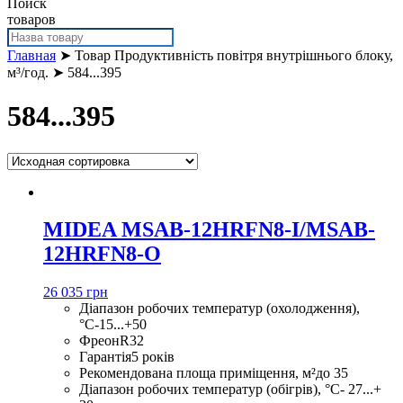
Поиск
товаров
Главная
➤ Товар Продуктивність повітря внутрішнього блоку,
м³/год. ➤ 584...395
584...395
MIDEA MSAB-12HRFN8-I/MSAB-
12HRFN8-O
26 035 грн
Діапазон робочих температур (охолодження),
°С
-15...+50
Фреон
R32
Гарантія
5 років
Рекомендована площа приміщення, м²
до 35
Діапазон робочих температур (обігрів), °С
- 27...+