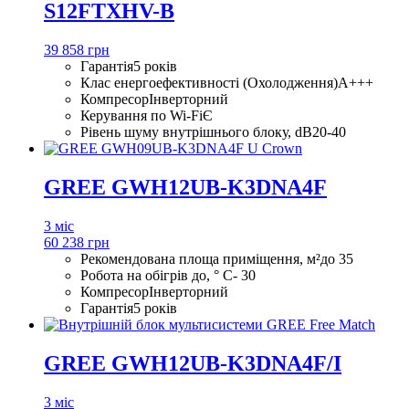
S12FTXHV-B
39 858 грн
Гарантія
5 років
Клас енергоефективності (Охолодження)
A+++
Компресор
Інверторний
Керування по Wi-Fi
Є
Рівень шуму внутрішнього блоку, dB
20-40
GREE GWH12UB-K3DNA4F
3 міс
60 238 грн
Рекомендована площа приміщення, м²
до 35
Робота на обігрів до, ° С
- 30
Компресор
Інверторний
Гарантія
5 років
GREE GWH12UB-K3DNA4F/I
3 міс