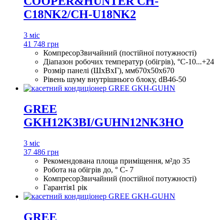
COOPER&HUNTER CH-
C18NK2/CH-U18NK2
3 міс
41 748 грн
Компресор
Звичайний (постійної потужності)
Діапазон робочих температур (обігрів), °С
-10...+24
Розмір панелі (ШхВхГ), мм
670x50x670
Рівень шуму внутрішнього блоку, dB
46-50
GREE
GKH12K3BI/GUHN12NK3HO
3 міс
37 486 грн
Рекомендована площа приміщення, м²
до 35
Робота на обігрів до, ° С
- 7
Компресор
Звичайний (постійної потужності)
Гарантія
1 рік
GREE