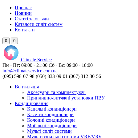
Про нас
Новини
Статті та огляди
Каталоги спліт-систем
Контакти
0
0
Climate
Service
Пн - Пт:
09:00 - 21:00
Сб - Вс:
09:00 - 18:00
info@climateservice.com.ua
(095) 598-07-98
(050) 833-09-01
(067) 312-30-56
Вентиляція
Аксесуари та комплектуючі
Припливно-витяжні установки ПВУ
Кондиціювання
Канальні кондиціонери
Касетні кондиціонери
Колонні кондиціонери
Мобільні кондиціонери
Мульті спліт системи
Мультизональні системи VRF/VRV