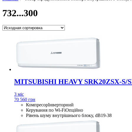
732...300
MITSUBISHI HEAVY SRK20ZSX-S/S
3 міс
70 560 грн
Компресор
Інверторний
Керування по Wi-Fi
Опційно
Рівень шуму внутрішнього блоку, dB
19-38