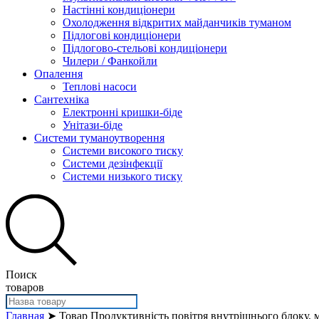
Настінні кондиціонери
Охолодження відкритих майданчиків туманом
Підлогові кондиціонери
Підлогово-стельові кондиціонери
Чилери / Фанкойли
Опалення
Теплові насоси
Сантехніка
Електронні кришки-біде
Унітази-біде
Системи туманоутворення
Системи високого тиску
Системи дезінфекції
Системи низького тиску
Поиск
товаров
Главная
➤ Товар Продуктивність повітря внутрішнього блоку, м³