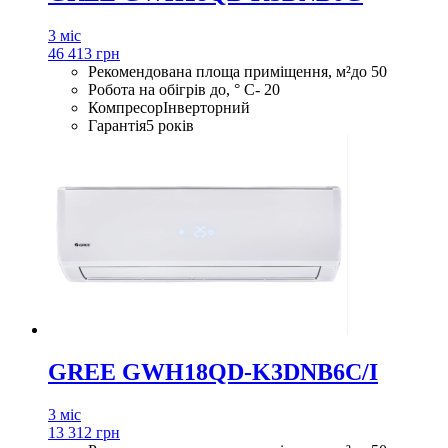
3 міс
46 413 грн
Рекомендована площа приміщення, м²
до 50
Робота на обігрів до, ° С
- 20
Компресор
Інверторний
Гарантія
5 років
GREE GWH18QD-K3DNB6C/I
3 міс
13 312 грн