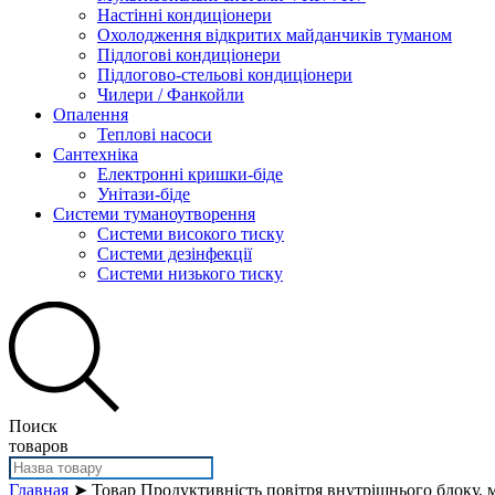
Настінні кондиціонери
Охолодження відкритих майданчиків туманом
Підлогові кондиціонери
Підлогово-стельові кондиціонери
Чилери / Фанкойли
Опалення
Теплові насоси
Сантехніка
Електронні кришки-біде
Унітази-біде
Системи туманоутворення
Системи високого тиску
Системи дезінфекції
Системи низького тиску
Поиск
товаров
Главная
➤ Товар Продуктивність повітря внутрішнього блоку, м