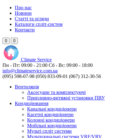
Про нас
Новини
Статті та огляди
Каталоги спліт-систем
Контакти
0
0
Climate
Service
Пн - Пт:
09:00 - 21:00
Сб - Вс:
09:00 - 18:00
info@climateservice.com.ua
(095) 598-07-98
(050) 833-09-01
(067) 312-30-56
Вентиляція
Аксесуари та комплектуючі
Припливно-витяжні установки ПВУ
Кондиціювання
Канальні кондиціонери
Касетні кондиціонери
Колонні кондиціонери
Мобільні кондиціонери
Мульті спліт системи
Мультизональні системи VRF/VRV