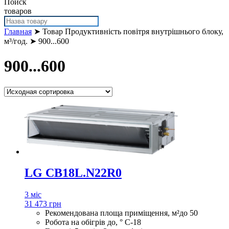
Поиск
товаров
Главная
➤ Товар Продуктивність повітря внутрішнього блоку,
м³/год. ➤ 900...600
900...600
LG CB18L.N22R0
3 міс
31 473 грн
Рекомендована площа приміщення, м²
до 50
Робота на обігрів до, ° С
-18