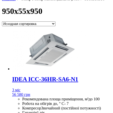
950x55x950
IDEA ICC-36HR-SA6-N1
3 міс
56 580 грн
Рекомендована площа приміщення, м²
до 100
Робота на обігрів до, ° С
- 7
Компресор
Звичайний (постійної потужності)
Гарантія
1 рік