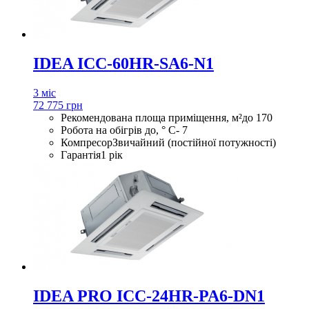
IDEA ICC-60HR-SA6-N1
3 міс
72 775 грн
Рекомендована площа приміщення, м²
до 170
Робота на обігрів до, ° С
- 7
Компресор
Звичайний (постійної потужності)
Гарантія
1 рік
IDEA PRO ICC-24HR-PA6-DN1