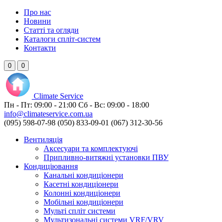
Про нас
Новини
Статті та огляди
Каталоги спліт-систем
Контакти
0
0
Climate
Service
Пн - Пт:
09:00 - 21:00
Сб - Вс:
09:00 - 18:00
info@climateservice.com.ua
(095) 598-07-98
(050) 833-09-01
(067) 312-30-56
Вентиляція
Аксесуари та комплектуючі
Припливно-витяжні установки ПВУ
Кондиціювання
Канальні кондиціонери
Касетні кондиціонери
Колонні кондиціонери
Мобільні кондиціонери
Мульті спліт системи
Мультизональні системи VRF/VRV