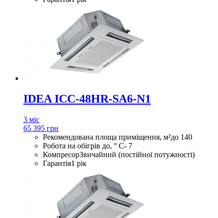
IDEA ICC-48HR-SA6-N1
3 міс
65 395 грн
Рекомендована площа приміщення, м²
до 140
Робота на обігрів до, ° С
- 7
Компресор
Звичайний (постійної потужності)
Гарантія
1 рік