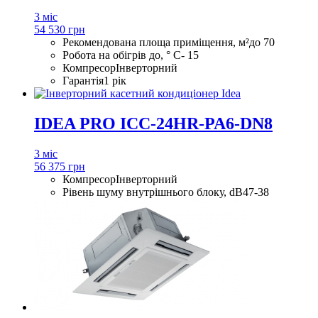
3 міс
54 530 грн
Рекомендована площа приміщення, м²
до 70
Робота на обігрів до, ° С
- 15
Компресор
Інверторний
Гарантія
1 рік
IDEA PRO ICC-24HR-PA6-DN8
3 міс
56 375 грн
Компресор
Інверторний
Рівень шуму внутрішнього блоку, dB
47-38