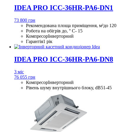
IDEA PRO ICC-36HR-PA6-DN1
73 800 грн
Рекомендована площа приміщення, м²
до 120
Робота на обігрів до, ° С
- 15
Компресор
Інверторний
Гарантія
1 рік
IDEA PRO ICC-36HR-PA6-DN8
3 міс
76 055 грн
Компресор
Інверторний
Рівень шуму внутрішнього блоку, dB
51-45