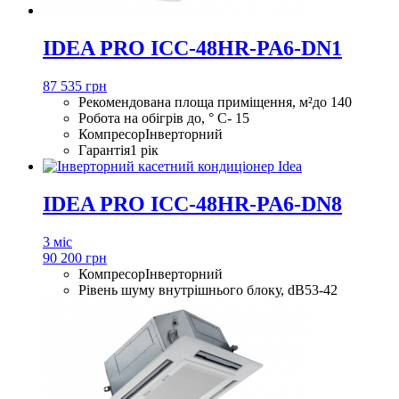
IDEA PRO ICC-48HR-PA6-DN1
87 535 грн
Рекомендована площа приміщення, м²
до 140
Робота на обігрів до, ° С
- 15
Компресор
Інверторний
Гарантія
1 рік
IDEA PRO ICC-48HR-PA6-DN8
3 міс
90 200 грн
Компресор
Інверторний
Рівень шуму внутрішнього блоку, dB
53-42