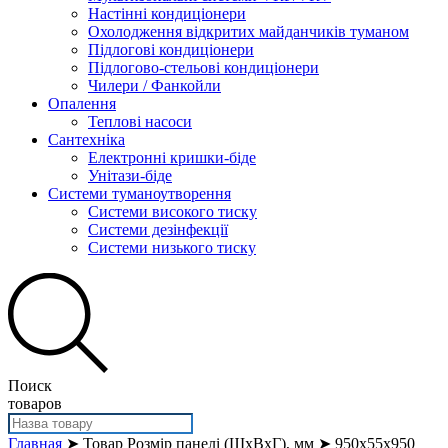
Настінні кондиціонери
Охолодження відкритих майданчиків туманом
Підлогові кондиціонери
Підлогово-стельові кондиціонери
Чилери / Фанкойли
Опалення
Теплові насоси
Сантехніка
Електронні кришки-біде
Унітази-біде
Системи туманоутворення
Системи високого тиску
Системи дезінфекції
Системи низького тиску
Поиск
товаров
Главная
➤ Товар Розмір панелі (ШхВхГ), мм ➤ 950x55x950