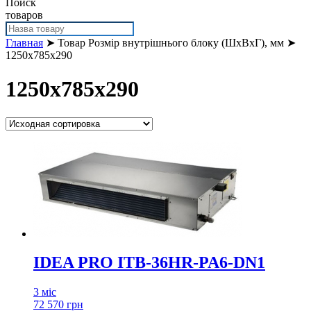
Поиск
товаров
Главная
➤ Товар Розмір внутрішнього блоку (ШхВхГ), мм ➤
1250x785x290
1250x785x290
IDEA PRO ITB-36HR-PA6-DN1
3 міс
72 570 грн