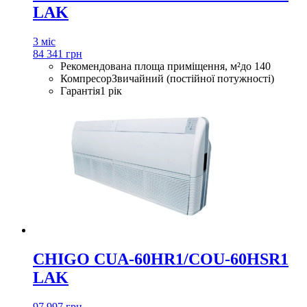
LAK
3 міс
84 341 грн
Рекомендована площа приміщення, м²
до 140
Компресор
Звичайний (постійної потужності)
Гарантія
1 рік
CHIGO CUA-60HR1/COU-60HSR1
LAK
97 997 грн