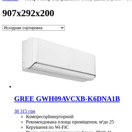
907x292x200
GREE GWH09AVCXB-K6DNA1B
38 315 грн
Компресор
Інверторний
Рекомендована площа приміщення, м²
до 25
Керування по Wi-Fi
Є