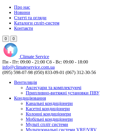
Про нас
Новини
Статті та огляди
Каталоги спліт-систем
Контакти
0
0
Climate
Service
Пн - Пт:
09:00 - 21:00
Сб - Вс:
09:00 - 18:00
info@climateservice.com.ua
(095) 598-07-98
(050) 833-09-01
(067) 312-30-56
Вентиляція
Аксесуари та комплектуючі
Припливно-витяжні установки ПВУ
Кондиціювання
Канальні кондиціонери
Касетні кондиціонери
Колонні кондиціонери
Мобільні кондиціонери
Мульті спліт системи
Мультизональні системи VRF/VRV