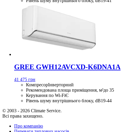
Рівень шуму внутрішнього блоку, dB
19-41
GREE GWH12AVCXD-K6DNA1A
41 475 грн
Компресор
Інверторний
Рекомендована площа приміщення, м²
до 35
Керування по Wi-Fi
Є
Рівень шуму внутрішнього блоку, dB
19-44
© 2003 - 2026 Climate Service.
Всі права захищено.
Про компанію
Переваги теплових насосів