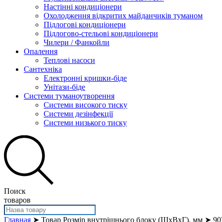
Настінні кондиціонери
Охолодження відкритих майданчиків туманом
Підлогові кондиціонери
Підлогово-стельові кондиціонери
Чилери / Фанкойли
Опалення
Теплові насоси
Сантехніка
Електронні кришки-біде
Унітази-біде
Системи туманоутворення
Системи високого тиску
Системи дезінфекції
Системи низького тиску
Поиск
товаров
Главная
➤ Товар Розмір внутрішнього блоку (ШхВхГ), мм ➤ 9