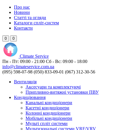
Про нас
Новини
Статті та огляди
Каталоги спліт-систем
Контакти
0
0
Climate
Service
Пн - Пт:
09:00 - 21:00
Сб - Вс:
09:00 - 18:00
info@climateservice.com.ua
(095) 598-07-98
(050) 833-09-01
(067) 312-30-56
Вентиляція
Аксесуари та комплектуючі
Припливно-витяжні установки ПВУ
Кондиціювання
Канальні кондиціонери
Касетні кондиціонери
Колонні кондиціонери
Мобільні кондиціонери
Мульті спліт системи
Мультизональні системи VRF/VRV