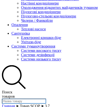
Настінні кондиціонери
Охолодження відкритих майданчиків туманом
Підлогові кондиціонери
Підлогово-стельові кондиціонери
Чилери / Фанкойли
Опалення
Теплові насоси
Сантехніка
Електронні кришки-біде
Унітази-біде
Системи туманоутворення
Системи високого тиску
Системи дезінфекції
Системи низького тиску
Поиск
товаров
Главная
➤ Товар SCOP ➤ 3.7