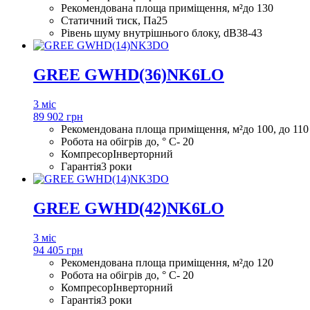
Рекомендована площа приміщення, м²
до 130
Статичний тиск, Па
25
Рівень шуму внутрішнього блоку, dB
38-43
GREE GWHD(36)NK6LO
3 міс
89 902 грн
Рекомендована площа приміщення, м²
до 100, до 110
Робота на обігрів до, ° С
- 20
Компресор
Інверторний
Гарантія
3 роки
GREE GWHD(42)NK6LO
3 міс
94 405 грн
Рекомендована площа приміщення, м²
до 120
Робота на обігрів до, ° С
- 20
Компресор
Інверторний
Гарантія
3 роки