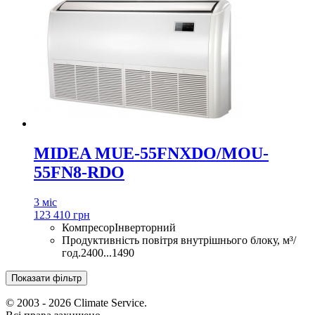
MIDEA MUE-55FNXDO/MOU-
55FN8-RDO
3 міс
123 410 грн
Компресор
Інверторний
Продуктивність повітря внутрішнього блоку, м³/
год.
2400...1490
Показати фільтр
© 2003 - 2026 Climate Service.