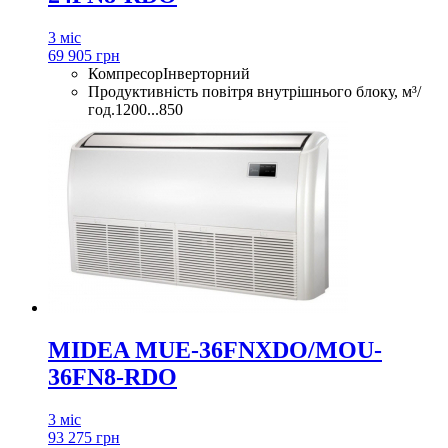
3 міс
69 905 грн
Компресор
Інверторний
Продуктивність повітря внутрішнього блоку, м³/
год.
1200...850
MIDEA MUE-36FNXDO/MOU-
36FN8-RDO
3 міс
93 275 грн