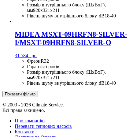
Розмір внутрішнього блоку (ШхВхГ),
мм
920х321х211
Рівень шуму внутрішнього блоку, dB
18-40
MIDEA MSXT-09HRFN8-SILVER-
I/MSXT-09HRFN8-SILVER-O
31 584 грн
Фреон
R32
Гарантія
5 років
Розмір внутрішнього блоку (ШхВхГ),
мм
920х321х211
Рівень шуму внутрішнього блоку, dB
18-40
Показати фільтр
© 2003 - 2026 Climate Service.
Всі права захищено.
Про компанію
Переваги теплових насосів
Контакти