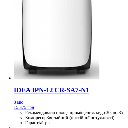
IDEA IPN-12 CR-SA7-N1
3 міс
15 375 грн
Рекомендована площа приміщення, м²
до 30, до 35
Компресор
Звичайний (постійної потужності)
Гарантія
1 рік