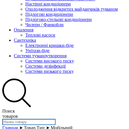
Настінні кондиціонери
Охолодження відкритих майданчиків туманом
Підлогові кондиціонери
Підлогово-стельові кондиціонери
Чилери / Фанкойли
Опалення
Теплові насоси
Сантехніка
Електронні кришки-біде
Унітази-біде
Системи туманоутворення
Системи високого тиску
Системи дезінфекції
Системи низького тиску
Поиск
товаров
Главная
➤ Товар Тип ➤ Мобільний