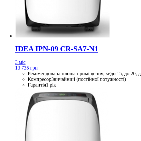
IDEA IPN-09 CR-SA7-N1
3 міс
13 735 грн
Рекомендована площа приміщення, м²
до 15, до 20, 
Компресор
Звичайний (постійної потужності)
Гарантія
1 рік