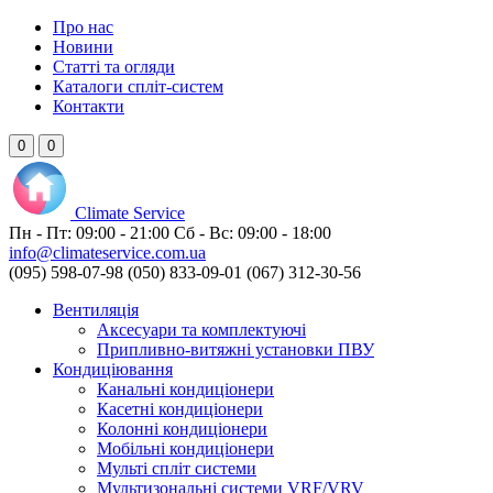
Про нас
Новини
Статті та огляди
Каталоги спліт-систем
Контакти
0
0
Climate
Service
Пн - Пт:
09:00 - 21:00
Сб - Вс:
09:00 - 18:00
info@climateservice.com.ua
(095) 598-07-98
(050) 833-09-01
(067) 312-30-56
Вентиляція
Аксесуари та комплектуючі
Припливно-витяжні установки ПВУ
Кондиціювання
Канальні кондиціонери
Касетні кондиціонери
Колонні кондиціонери
Мобільні кондиціонери
Мульті спліт системи
Мультизональні системи VRF/VRV