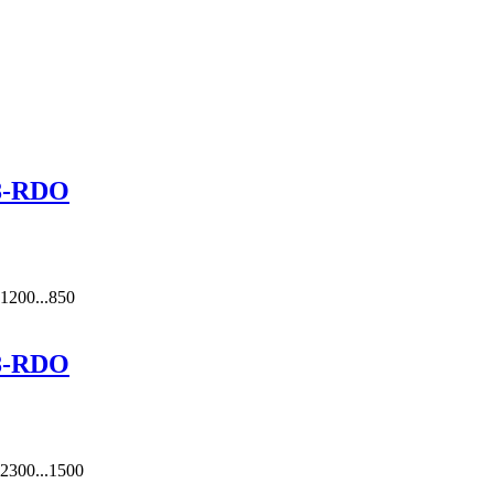
8-RDO
1200...850
8-RDO
2300...1500