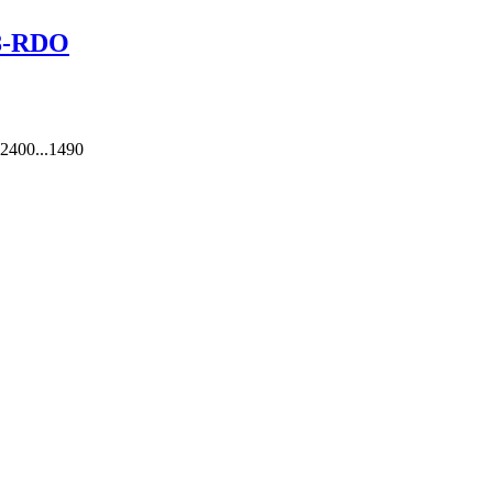
8-RDO
2400...1490