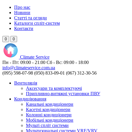
Про нас
Новини
Статті та огляди
Каталоги спліт-систем
Контакти
0
0
Climate
Service
Пн - Пт:
09:00 - 21:00
Сб - Вс:
09:00 - 18:00
info@climateservice.com.ua
(095) 598-07-98
(050) 833-09-01
(067) 312-30-56
Вентиляція
Аксесуари та комплектуючі
Припливно-витяжні установки ПВУ
Кондиціювання
Канальні кондиціонери
Касетні кондиціонери
Колонні кондиціонери
Мобільні кондиціонери
Мульті спліт системи
Мультизональні системи VRF/VRV