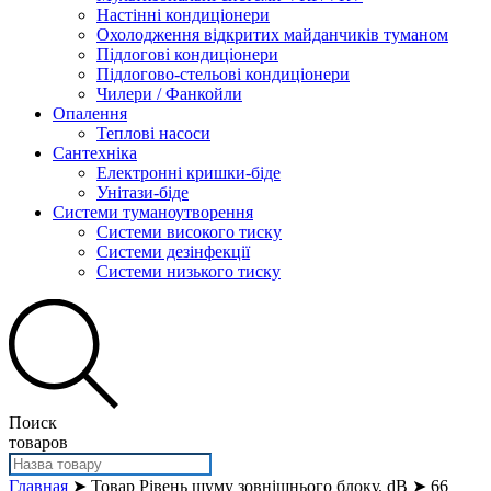
Настінні кондиціонери
Охолодження відкритих майданчиків туманом
Підлогові кондиціонери
Підлогово-стельові кондиціонери
Чилери / Фанкойли
Опалення
Теплові насоси
Сантехніка
Електронні кришки-біде
Унітази-біде
Системи туманоутворення
Системи високого тиску
Системи дезінфекції
Системи низького тиску
Поиск
товаров
Главная
➤ Товар Рівень шуму зовнішнього блоку, dB ➤ 66