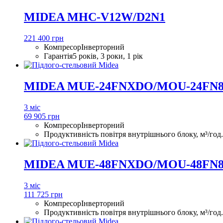
MIDEA MHC-V12W/D2N1
221 400 грн
Компресор
Інверторний
Гарантія
5 років, 3 роки, 1 рік
MIDEA MUE-24FNXDO/MOU-24FN
3 міс
69 905 грн
Компресор
Інверторний
Продуктивність повітря внутрішнього блоку, м³/год.
MIDEA MUE-48FNXDO/MOU-48FN
3 міс
111 725 грн
Компресор
Інверторний
Продуктивність повітря внутрішнього блоку, м³/год.