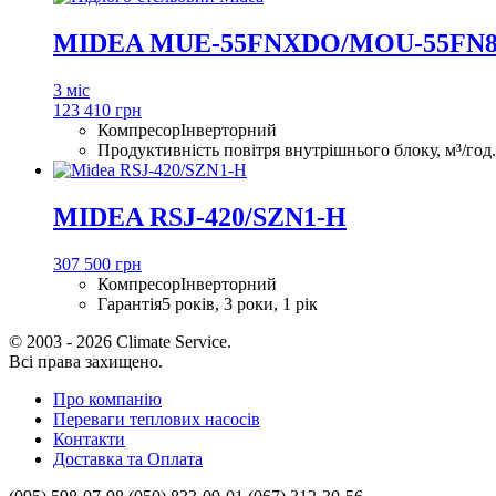
MIDEA MUE-55FNXDO/MOU-55FN
3 міс
123 410 грн
Компресор
Інверторний
Продуктивність повітря внутрішнього блоку, м³/год.
MIDEA RSJ-420/SZN1-H
307 500 грн
Компресор
Інверторний
Гарантія
5 років, 3 роки, 1 рік
© 2003 - 2026 Climate Service.
Всі права захищено.
Про компанію
Переваги теплових насосів
Контакти
Доставка та Оплата