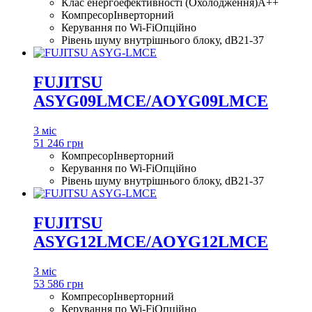
Клас енергоефективності (Охолодження)
A++
Компресор
Інверторний
Керування по Wi-Fi
Опційно
Рівень шуму внутрішнього блоку, dB
21-37
FUJITSU
ASYG09LMCE/AOYG09LMCE
3 міс
51 246 грн
Компресор
Інверторний
Керування по Wi-Fi
Опційно
Рівень шуму внутрішнього блоку, dB
21-37
FUJITSU
ASYG12LMCE/AOYG12LMCE
3 міс
53 586 грн
Компресор
Інверторний
Керування по Wi-Fi
Опційно