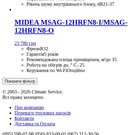
Рівень шуму внутрішнього блоку, dB
21-37
MIDEA MSAG-12HRFN8-I/MSAG-
12HRFN8-O
23 780 грн
Фреон
R32
Гарантія
5 років
Рекомендована площа приміщення, м²
до 35
Робота на обігрів до, ° С
- 25
Керування по Wi-Fi
Опційно
Показати фільтр
© 2003 - 2026 Climate Service.
Всі права захищено.
Про компанію
Переваги теплових насосів
Контакти
Доставка та Оплата
(095) 598-07-98
(050) 833-09-01
(067) 312-30-56