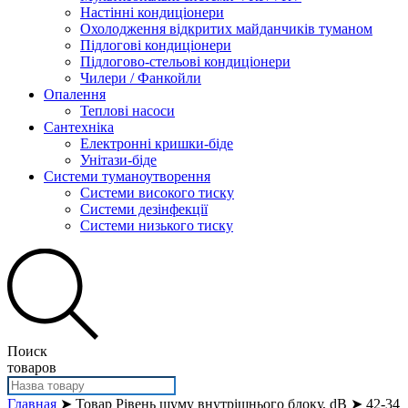
Настінні кондиціонери
Охолодження відкритих майданчиків туманом
Підлогові кондиціонери
Підлогово-стельові кондиціонери
Чилери / Фанкойли
Опалення
Теплові насоси
Сантехніка
Електронні кришки-біде
Унітази-біде
Системи туманоутворення
Системи високого тиску
Системи дезінфекції
Системи низького тиску
Поиск
товаров
Главная
➤ Товар Рівень шуму внутрішнього блоку, dB ➤ 42-34