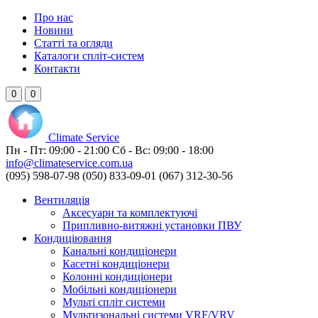
Про нас
Новини
Статті та огляди
Каталоги спліт-систем
Контакти
0
0
Climate
Service
Пн - Пт:
09:00 - 21:00
Сб - Вс:
09:00 - 18:00
info@climateservice.com.ua
(095) 598-07-98
(050) 833-09-01
(067) 312-30-56
Вентиляція
Аксесуари та комплектуючі
Припливно-витяжні установки ПВУ
Кондиціювання
Канальні кондиціонери
Касетні кондиціонери
Колонні кондиціонери
Мобільні кондиціонери
Мульті спліт системи
Мультизональні системи VRF/VRV