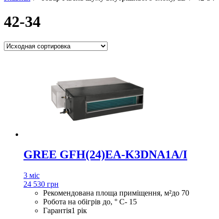
42-34
GREE GFH(24)EA-K3DNA1A/I
3 міс
24 530 грн
Рекомендована площа приміщення, м²
до 70
Робота на обігрів до, ° С
- 15
Гарантія
1 рік