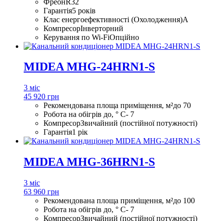
Фреон
R32
Гарантія
5 років
Клас енергоефективності (Охолодження)
A
Компресор
Інверторний
Керування по Wi-Fi
Опційно
MIDEA MHG-24HRN1-S
3 міс
45 920 грн
Рекомендована площа приміщення, м²
до 70
Робота на обігрів до, ° С
- 7
Компресор
Звичайний (постійної потужності)
Гарантія
1 рік
MIDEA MHG-36HRN1-S
3 міс
63 960 грн
Рекомендована площа приміщення, м²
до 100
Робота на обігрів до, ° С
- 7
Компресор
Звичайний (постійної потужності)