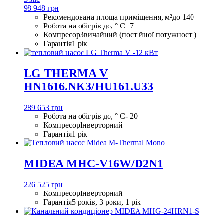
98 948 грн
Рекомендована площа приміщення, м²
до 140
Робота на обігрів до, ° С
- 7
Компресор
Звичайний (постійної потужності)
Гарантія
1 рік
LG THERMA V
HN1616.NK3/HU161.U33
289 653 грн
Робота на обігрів до, ° С
- 20
Компресор
Інверторний
Гарантія
1 рік
MIDEA MHC-V16W/D2N1
226 525 грн
Компресор
Інверторний
Гарантія
5 років, 3 роки, 1 рік