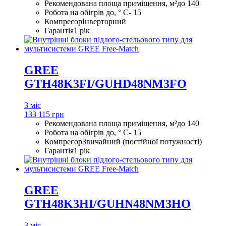
Рекомендована площа приміщення, м²
до 140
Робота на обігрів до, ° С
- 15
Компресор
Інверторний
Гарантія
1 рік
GREE
GTH48K3FI/GUHD48NM3FO
3 міс
133 115 грн
Рекомендована площа приміщення, м²
до 140
Робота на обігрів до, ° С
- 15
Компресор
Звичайний (постійної потужності)
Гарантія
1 рік
GREE
GTH48K3HI/GUHN48NM3HO
3 міс