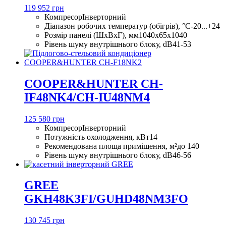
119 952 грн
Компресор
Інверторний
Діапазон робочих температур (обігрів), °С
-20...+24
Розмір панелі (ШхВхГ), мм
1040x65x1040
Рівень шуму внутрішнього блоку, dB
41-53
COOPER&HUNTER CH-
IF48NK4/CH-IU48NM4
125 580 грн
Компресор
Інверторний
Потужність охолодження, кВт
14
Рекомендована площа приміщення, м²
до 140
Рівень шуму внутрішнього блоку, dB
46-56
GREE
GKH48K3FI/GUHD48NM3FO
130 745 грн