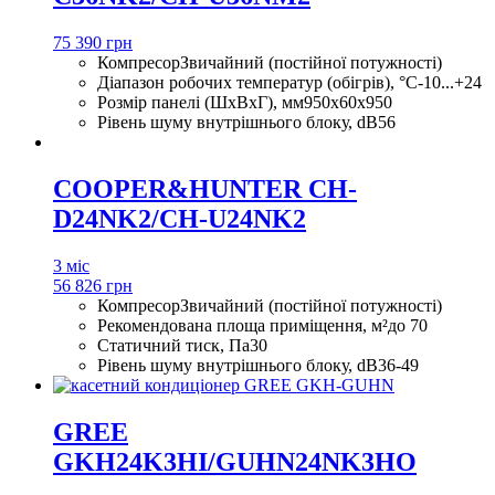
75 390 грн
Компресор
Звичайний (постійної потужності)
Діапазон робочих температур (обігрів), °С
-10...+24
Розмір панелі (ШхВхГ), мм
950x60x950
Рівень шуму внутрішнього блоку, dB
56
COOPER&HUNTER CH-
D24NK2/CH-U24NK2
3 міс
56 826 грн
Компресор
Звичайний (постійної потужності)
Рекомендована площа приміщення, м²
до 70
Статичний тиск, Па
30
Рівень шуму внутрішнього блоку, dB
36-49
GREE
GKH24K3HI/GUHN24NK3HO