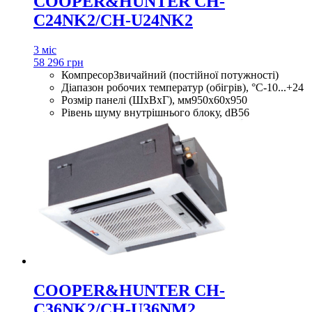
COOPER&HUNTER CH-
C24NK2/CH-U24NK2
3 міс
58 296 грн
Компресор
Звичайний (постійної потужності)
Діапазон робочих температур (обігрів), °С
-10...+24
Розмір панелі (ШхВхГ), мм
950x60x950
Рівень шуму внутрішнього блоку, dB
56
COOPER&HUNTER CH-
C36NK2/CH-U36NM2