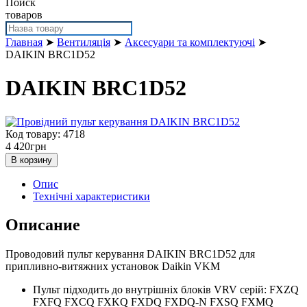
Поиск
товаров
Главная
➤
Вентиляція
➤
Аксесуари та комплектуючі
➤
DAIKIN BRC1D52
DAIKIN BRC1D52
Код товару: 4718
4 420
грн
В корзину
Опис
Технічні характеристики
Описание
Проводовий пульт керування DAIKIN BRC1D52 для
припливно-витяжних установок Daikin VKM
Пульт підходить до внутрішніх блоків VRV серій: FXZQ
FXFQ FXCQ FXKQ FXDQ FXDQ-N FXSQ FXMQ