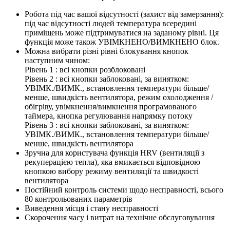
Робота під час вашої відсутності (захист від замерзання):
під час відсутності людей температура всередині
приміщень може підтримуватися на заданому рівні. Ця
функція може також УВІМКНЕНО/ВИМКНЕНО блок.
Можна вибрати різні рівні блокування кнопок
наступним чином:
Рівень 1 : всі кнопки розблоковані
Рівень 2 : всі кнопки заблоковані, за винятком:
УВІМК./ВИМК., встановлення температури більше/
менше, швидкість вентилятора, режим охолодження /
обігріву, увімкнення/вимкнення програмованого
таймера, кнопка регулювання напрямку потоку
Рівень 3 : всі кнопки заблоковані, за винятком:
УВІМК./ВИМК., встановлення температури більше/
менше, швидкість вентилятора
Зручна для користувача функція HRV (вентиляції з
рекуперацією тепла), яка вмикається відповідною
кнопкою вибору режиму вентиляції та швидкості
вентилятора
Постійний контроль системи щодо несправності, всього
80 контрольованих параметрів
Виведення місця і стану несправності
Скорочення часу і витрат на технічне обслуговування