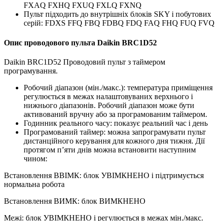
FXAQ FXHQ FXUQ FXLQ FXNQ
Пульт підходить до внутрішніх блоків SKY і побутових
серій: FDXS FFQ FBQ FDBQ FDQ FAQ FHQ FUQ FVQ
Опис проводового пульта Daikin BRC1D52
Daikin BRC1D52 Проводовий пульт з таймером
програмування.
Робочий діапазон (мін./макс.): температура приміщення
регулюється в межах налаштовуваних верхнього і
нижнього діапазонів. Робочий діапазон може бути
активований вручну або за програмованим таймером.
Годинник реального часу: показує реальний час і день
Програмований таймер: можна запрограмувати пульт
дистанційного керування для кожного дня тижня. Дії
протягом п’яти днів можна встановити наступним
чином:
Встановлення ВВІМК: блок УВІМКНЕНО і підтримується
нормальна робота
Встановлення ВИМК: блок ВИМКНЕНО
Межі: блок УВІМКНЕНО і регулюється в межах мін./макс.