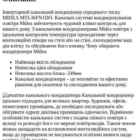
Інверторний канальний кондиціонер середнього тиску
MIDEA MTI-36FN1DO. Канальні системи кондиціонування
повітря Midea забезпечують чудовий клімат-контроль для
вашого дому. З канальними кондиціонерами Midea повітря з
ідеальним контролем температури проходитиме через
вентиляційні отвори на стелі або на стіні, охолоджуючи ваш
дім влітку та обігріваючи його взимку. Чому обирають
кондиціонери Midea:
Найвища якість обладнання
Невисока ціна обладнання
Невелика висота блока -249мм
Канальні кондиціонери – це непомітне та ефективне
рішення для опалення та охолодження вашого дому.
Канальний кондиціонер
ідеально підходить для великих квартир, будинків, офісів,
нежитлових приміщень, де необхідно охолоджувати або
обігрівати одразу декілька приміщень одночасно. Відмінною
особливістю канальних систем є подача свіжого повітря з
вулиці та розподіл його по мережі повітроводів. Таким чином
можна заощадити на встановленні вентиляційних систем,
якщо до приміщення не висуваються особливі вимоги щодо