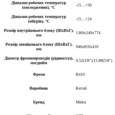
Діапазон робочих температур
-15…+50
(охолодження), °С
Діапазон робочих температур
-15…+24
(обігрів), °С
Розмір внутрішнього блоку (ШхВхГ),
1360x249x774
мм
Розмір зовнішнього блоку (ШхВхГ),
946x810x410
мм
Діаметр фреонопроводів (рідина/газ),
9.52(3/8")/15.88(5/8")
мм/дюйм
Фреон
R410
Виробник
Китай
Бренд
Midea