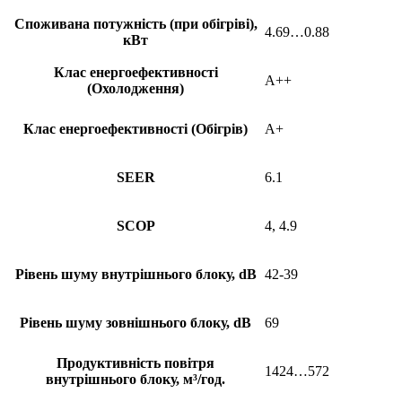
Споживана потужність (при обігріві),
4.69…0.88
кВт
Клас енергоефективності
A++
(Охолодження)
Клас енергоефективності (Обігрів)
A+
SEER
6.1
SCOP
4, 4.9
Рівень шуму внутрішнього блоку, dB
42-39
Рівень шуму зовнішнього блоку, dB
69
Продуктивність повітря
1424…572
внутрішнього блоку, м³/год.