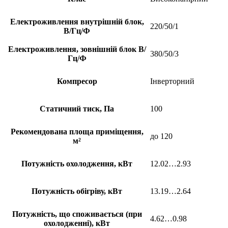
Електроживлення внутрішній блок,
220/50/1
В/Гц/Ф
Електроживлення, зовнішній блок В/
380/50/3
Гц/Ф
Компресор
Інверторний
Статичний тиск, Па
100
Рекомендована площа приміщення,
до 120
м²
Потужність охолодження, кВт
12.02…2.93
Потужність обігріву, кВт
13.19…2.64
Потужність, що споживається (при
4.62…0.98
охолодженні), кВт