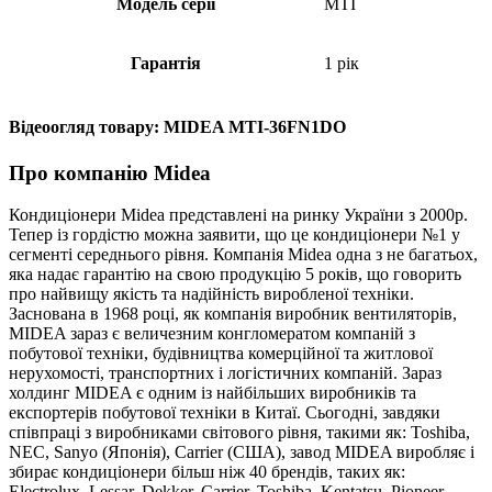
Модель серії
MTI
Гарантія
1 рік
Відеоогляд товару: MIDEA MTI-36FN1DO
Про компанію Midea
Кондиціонери Midea представлені на ринку України з 2000р.
Тепер із гордістю можна заявити, що це кондиціонери №1 у
сегменті середнього рівня. Компанія Midea одна з не багатьох,
яка надає гарантію на свою продукцію 5 років, що говорить
про найвищу якість та надійність виробленої техніки.
Заснована в 1968 році, як компанія виробник вентиляторів,
MIDEA зараз є величезним конгломератом компаній з
побутової техніки, будівництва комерційної та житлової
нерухомості, транспортних і логістичних компаній. Зараз
холдинг MIDEA є одним із найбільших виробників та
експортерів побутової техніки в Китаї. Сьогодні, завдяки
співпраці з виробниками світового рівня, такими як: Toshiba,
NEC, Sanyo (Японія), Carrier (США), завод MIDEA виробляє і
збирає кондиціонери більш ніж 40 брендів, таких як:
Electrolux, Lessar, Dekker, Carrier, Toshiba, Kentatsu, Pioneer …