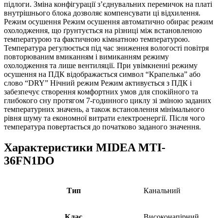
підлоги. Зміна конфігурації з’єднувальних перемичок на платі
внутрішнього блока дозволяє компенсувати ці відхилення.
Режим осушення
Режим осушення автоматично обирає режим
охолодження, що ґрунтується на різниці між встановленою
температурою та фактичною кімнатною температурою.
Температура регулюється під час зниження вологості повітря
повторюваним вмиканням і вимиканням режиму
охолодження та лише вентиляції. При увімкненні режиму
осушення на ПДК відображається символ “Крапелька” або
слово “DRY”
Нічний режим
Режим активується з ПДК і
забезпечує створення комфортних умов для спокійного та
глибокого сну протягом 7-годинного циклу зі зміною заданих
температурних значень, а також встановлення мінімального
рівня шуму та економної витрати електроенергії. Після чого
температура повертається до початково заданого значення.
Характеристики MIDEA MTI-
36FN1DO
Тип
Канальний
Клас
Високонапірний