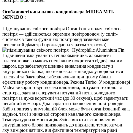
повітря.
Особливості канального кондиціонера MIDEA MTI-
36FN1DO :
Підмішування свіжого повітря
Організація подачі свіжого
повітря — здійснюється окремим повітроводом (у спліт-
системах з такою функцією повітровод зазвичай має
невеликий діаметр і прокладається разом з трасою).
Hydrophilic Aluminium Fin
Підвищена змочуваність теплообмінника, алюмінієві
пластини якого мають спеціальне покриття з гідрофільним
шаром, що забезпечує швидке видалення конденсату з
внутрішнього блока, що не дозволяє швидко утворюватися
плісняві та бактеріям, забезпечуючи при цьому більш
ефективну роботу кондиціонера.
Режим Turbo.
У кондиціонері
Midea використовується ексклюзивна, потужна технологія
стартера, здатна генерувати потужний потік холодного
повітря за дуже короткий час (до 30 секунд), щоб гарантувати
негайний комфорт.
Два варіанти підключення повітроводів
Забір повітря у внутрішній блок може бути організований як із
задньої, так і з нижньої сторони канального кондиціонера.
Температурна компенсація.
Зміна висоти встановлення
внутрішнього блока призводить до відхилень температури,
яку вимірює датчик, від фактичної температури на рівні